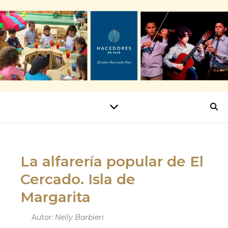
La alfarería popular de El
Cercado. Isla de
Margarita
Autor:
Nelly Barbieri