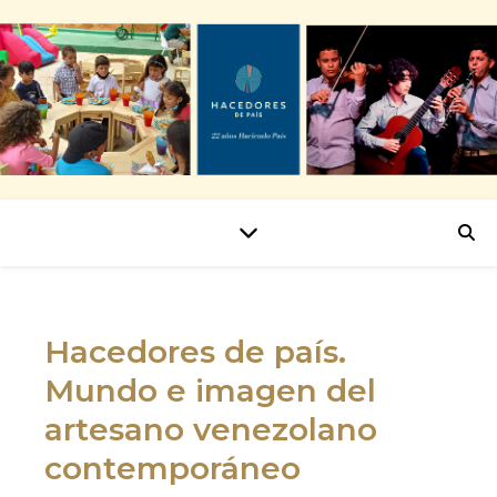
Hacedores de país.
Mundo e imagen del
artesano venezolano
contemporáneo